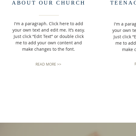
ABOUT OUR CHURCH
TEENAG
I'm a paragraph. Click here to add
I'm a para
your own text and edit me. It’s easy.
your own tex
Just click “Edit Text” or double click
Just click “
me to add your own content and
me to add
make changes to the font.
make c
READ MORE >>