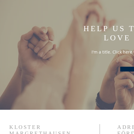
HELP US 
LOVE
I'm a title. Click her
KLOSTER
ADR
MARGRETHAUSEN
FÖR