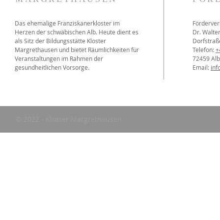
Das ehemalige Franziskanerkloster im
Förderver
Herzen der schwäbischen Alb. Heute dient es
Dr. Walter
als Sitz der Bildungsstätte Kloster
Dorfstraß
Margrethausen und bietet Räumlichkeiten für
Telefon:
+
Veranstaltungen im Rahmen der
72459 Al
gesundheitlichen Vorsorge.
Email:
inf
© 2022 - Kloster Margrethausen