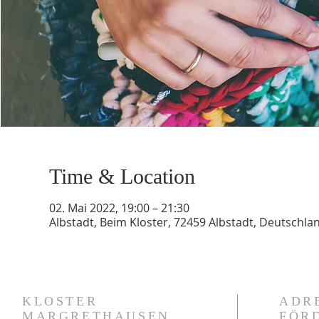
Time & Location
02. Mai 2022, 19:00 – 21:30
Albstadt, Beim Kloster, 72459 Albstadt, Deutschla
KLOSTER
ADR
MARGRETHAUSEN
FÖR