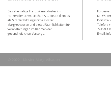
Das ehemalige Franziskanerkloster im
Förderver
Herzen der schwäbischen Alb. Heute dient es
Dr. Walter
als Sitz der Bildungsstätte Kloster
Dorfstraß
Margrethausen und bietet Räumlichkeiten für
Telefon:
+
Veranstaltungen im Rahmen der
72459 Al
gesundheitlichen Vorsorge.
Email:
inf
© 2022 - Kloster Margrethausen