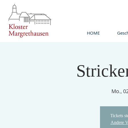
HOME
Gesch
Stricke
Mo., 0
Tickets s
Andere V