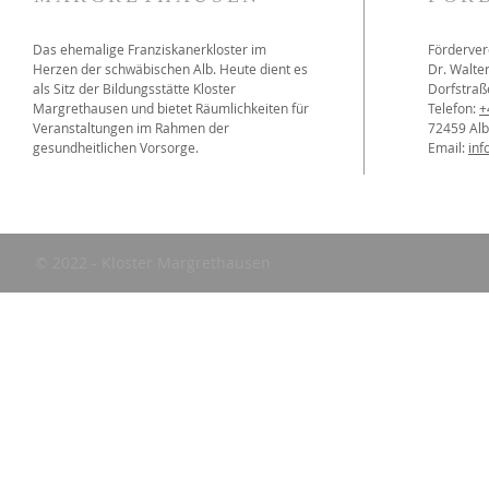
Das ehemalige Franziskanerkloster im
Förderver
Herzen der schwäbischen Alb. Heute dient es
Dr. Walter
als Sitz der Bildungsstätte Kloster
Dorfstraß
Margrethausen und bietet Räumlichkeiten für
Telefon:
+
Veranstaltungen im Rahmen der
72459 Al
gesundheitlichen Vorsorge.
Email:
inf
© 2022 - Kloster Margrethausen