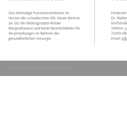
Das ehemalige Franziskanerkloster im
Förderver
Herzen der schwäbischen Alb. Heute dient es
Dr. Walter
als Sitz der Bildungsstätte Kloster
Dorfstraß
Margrethausen und bietet Räumlichkeiten für
Telefon:
+
Veranstaltungen im Rahmen der
72459 Al
gesundheitlichen Vorsorge.
Email:
inf
© 2022 - Kloster Margrethausen