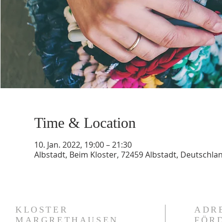
Time & Location
10. Jan. 2022, 19:00 – 21:30
Albstadt, Beim Kloster, 72459 Albstadt, Deutschla
KLOSTER
ADR
MARGRETHAUSEN
FÖR